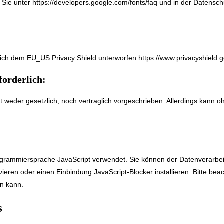
 Sie unter
https://developers.google.com/fonts/faq
und in der Datensch
 sich dem EU_US Privacy Shield unterworfen
https://www.privacyshiel
forderlich:
 weder gesetzlich, noch vertraglich vorgeschrieben. Allerdings kann oh
rogrammiersprache JavaScript verwendet. Sie können der Datenverarbe
ieren oder einen Einbindung JavaScript-Blocker installieren. Bitte bea
n kann.
s