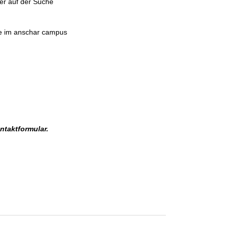
mmer auf der Suche
te im an­schar cam­pus
ntaktformular.