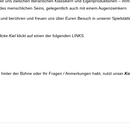
ir uns zwischen li­te­ra­risch­en Klassikern und Eigen­pro­duk­tion­en – i
des mensch­lichen Seins, ge­le­gent­lich auch mit einem Augen­zwin­kern.
d be­rüh­ren und freu­en uns über Euren Be­such in unserer Spiel­­stät­
icke Kiel
klickt auf einen der folgenden LINKS:
r hinter der Bühne oder Ihr Fra­gen / An­merkungen habt, nutzt unser
Ko