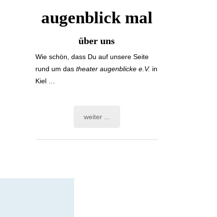
augenblick mal
über uns
Wie schön, dass Du auf unsere Se­ite
rund um das
the­ater augen­blicke e.V.
in
Kiel …
weiter ...