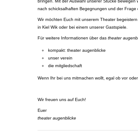
brin­gen. Mit der Aus­wahl unserer Stücke be­we­gen w
nach schick­sal­haf­ten Be­geg­nungen und der Fra­ge 
Wir möchten Euch mit unserem Theater be­geis­tern un
in Kiel Wik oder bei einem unserer Gast­­spie­le.
Für weitere In­for­­mationen über das
theater augen­bl
kompakt: theater augenblicke
unser verein
die mitgliedschaft
Wenn Ihr bei uns mit­machen wollt, egal ob vor ode
Wir freuen uns auf Euch!
Euer
theater augenblicke