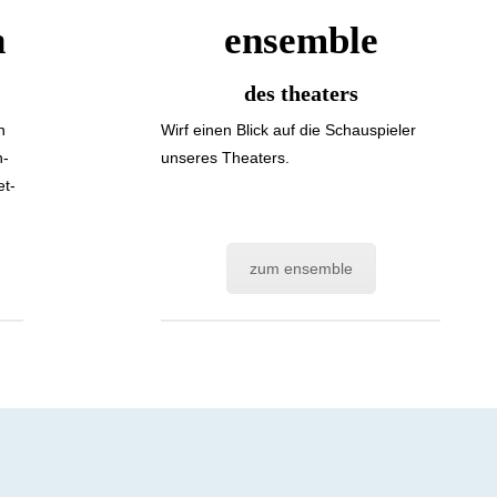
n
ensemble
des theaters
n
Wirf einen Blick auf die Schau­spie­ler
n­
unseres Thea­ters.
et­
zum ensemble