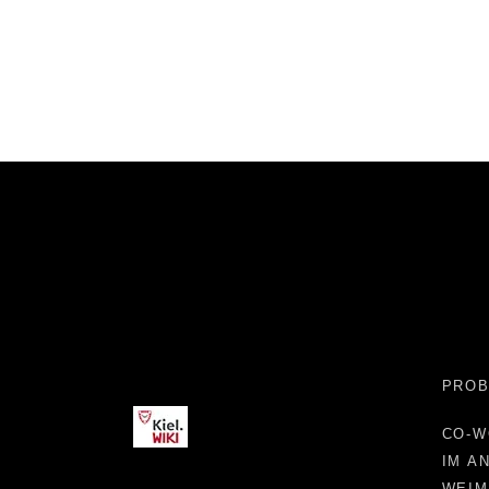
Kiel.WIKI
PROB
CO-W
IM A
WEIM