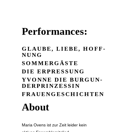
Performances:
GLAUBE, LIEBE, HOFF­
NUNG
SOM­MER­GÄS­TE
DIE ER­PRES­SUNG
YVONNE DIE BUR­GUN­
DER­PRIN­ZES­SIN
FRAUEN­GE­SCHICH­TEN
About
Maria Ovens ist zur Zeit leider kein