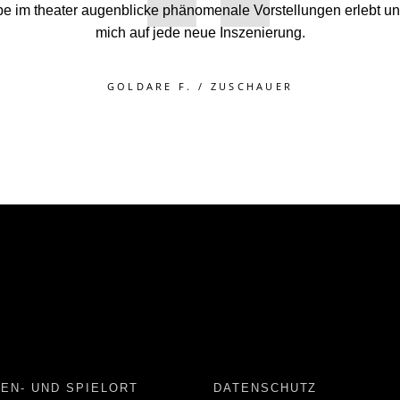
“
ie Vorstellungen im theater augenblicke haben etwas magische
FAMILIE G.
/
ZUSCHAUER
EN- UND SPIELORT
DATENSCHUTZ