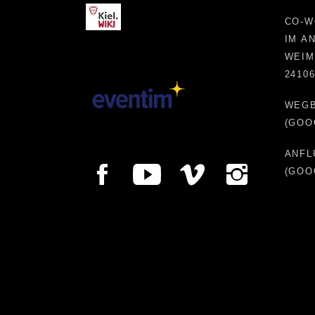
CO-W
IM A
WEIM
2410
WEG
(GOO
ANFL
(GOO