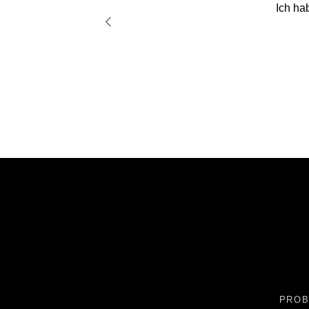
gen erlebt und freue
D
Kiel.WIKI
PROB