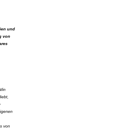
eien und
g von
ares
fin
iebt,
e
igenen
us von