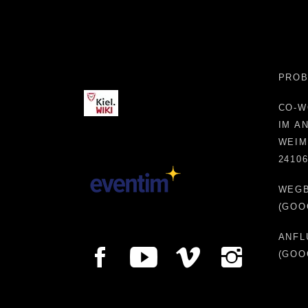
Kiel.WIKI
PROB
CO-W
IM A
WEIM
2410
WEG
(GOO
ANFL
(GOO