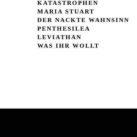
KATASTROPHEN
MARIA STUART
DER NACKTE WAHN­SINN
PENTHE­SILEA
LEVIA­THAN
WAS IHR WOLLT