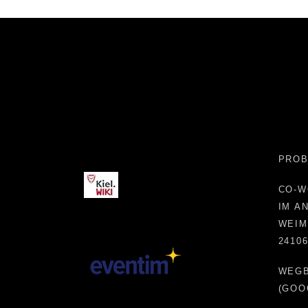
Kiel.WIKI
PROB
CO-W
IM A
WEIM
2410
WEG
(GOO