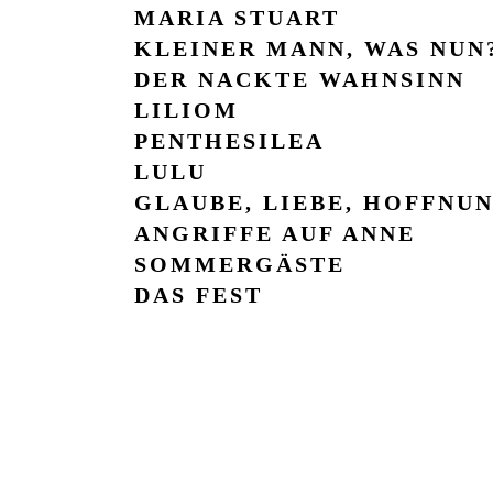
MARIA STUART
KLEINER MANN, WAS NUN
DER NACKTE WAHN­SINN
LILIOM
PENTHE­SILEA
LULU
GLAUBE, LIEBE, HOFF­NU
AN­GRIF­FE AUF AN­NE
SOM­MER­GÄS­TE
DAS FEST